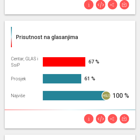
Prisutnost na glasanjima
Centar, GLAS i
67.08937198067633%
67 %
SsiP
60.54607221324446%
61 %
Prosjek
99.8792270531401%
100 %
Najviše
HSLS
i V.
Bilek